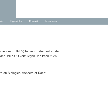
rie
Hyperlinks
Kontakt
Impressum
l Sciences (IUAES) hat ein Statement zu den
n der UNESCO vorzulegen. Ich kann mich
 on Biological Aspects of Race: