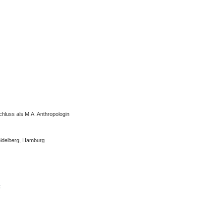
chluss als M.A. Anthropologin
Heidelberg, Hamburg
n