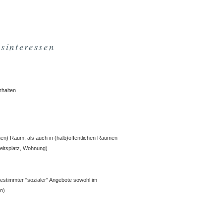
sinteressen
rhalten
hen) Raum, als auch in (halb)öffentlichen Räumen
eitsplatz, Wohnung)
stimmter "sozialer" Angebote sowohl im
n)