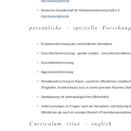
http://www.gfanet.de
Deutsche Gesellschaft für Hebammenwissenschaft e.V.
http://www.dghwi.de
persönliche - spezielle Forschung
Evolutionsforschung des menschlichen Verhaltens
Geschlechterforschung - gender studies - Geschlechtsrollenve
Gesundheitsforschung
Aggressionsforschung
Verhaltensforschung im Raum, sowohl im öffentlichen (städtisc
(Flughafen, Krankenhaus) bzw. in (semi-)privaten Räumen (Arb
Stadtplanung mit anthropologischem Blickwinkel
Untersuchungen zu Fragen nach der Akzeptanz und Nutzung be
öffentlichen als auch im privaten Bereich (Präventivmassnahme
Curriculum vitae - english