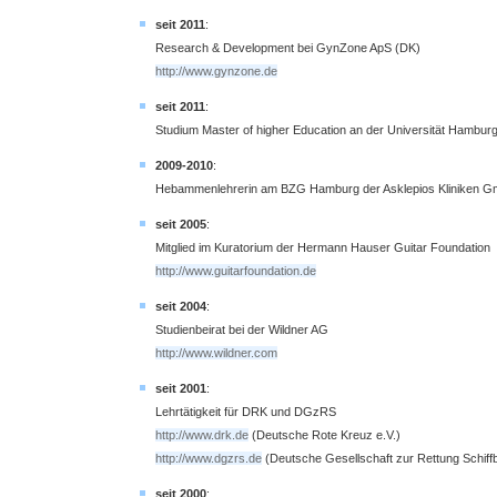
seit 2011
:
Research & Development bei GynZone ApS (DK)
http://www.gynzone.de
seit 2011
:
Studium Master of higher Education an der Universität Hamburg
2009-2010
:
Hebammenlehrerin am BZG Hamburg der Asklepios Kliniken 
seit 2005
:
Mitglied im Kuratorium der Hermann Hauser Guitar Foundation
http://www.guitarfoundation.de
seit 2004
:
Studienbeirat bei der Wildner AG
http://www.wildner.com
seit 2001
:
Lehrtätigkeit für DRK und DGzRS
http://www.drk.de
(Deutsche Rote Kreuz e.V.)
http://www.dgzrs.de
(Deutsche Gesellschaft zur Rettung Schiff
seit 2000
: