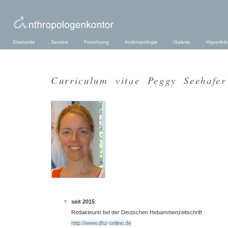
Startseite
Service
Forschung
Anthropologie
Galerie
Hyperlink
Curriculum vitae Peggy Seehafer
seit 2015
:
Redakteurin bei der Deutschen Hebammenzeitschrift
http://www.dhz-online.de